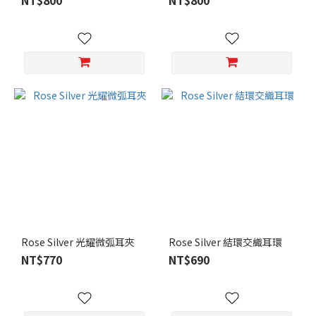
NT$800
NT$800
顏
色
銀
色
(21)
金
色
(17)
玫
瑰
金
(11)
Rose Silver 光耀微弧耳夾
Rose Silver 結環交織耳環
象
NT$770
NT$690
牙
白
(3)