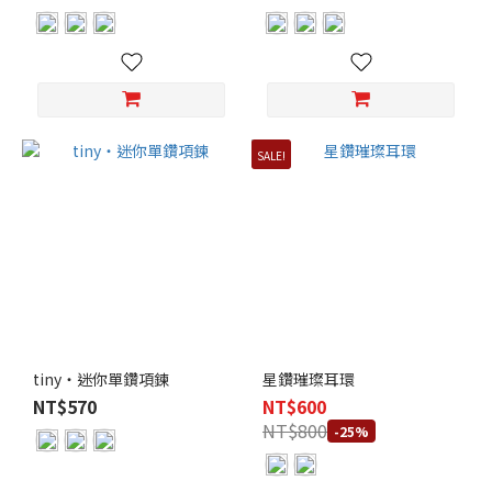
SALE!
tiny・迷你單鑽項鍊
星鑽璀璨耳環
NT$570
NT$600
NT$800
-25%