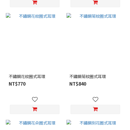
灰
褐
(2)
粉
色
(2)
黑
色
(2)
含
羞
不鏽鋼花紋圈式耳環
不鏽鋼菊紋圈式耳環
草/
NT$770
NT$840
象
牙
白
(1)
棕
色