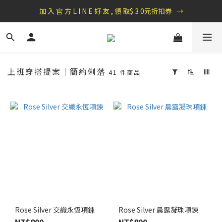
盛夏祭典：全館滿1000折100，滿2000贈『自粘式多功能包巾』
加 入 官 方 L I N E 好 友 , 領 取$ 3 0元折扣券   →
盛夏祭典：全館滿1000折100，滿2000贈『自粘式多功能包巾』
上班穿搭提案｜簡約俐落
41 件商品
套
用
篩
選
(0/20)
價格
(NT$)
~
Rose Silver 交織永恆項鍊
Rose Silver 晨露凝珠項鍊