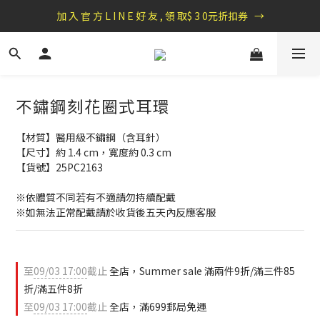
盛夏祭典：全館滿1000折100，滿2000贈『自粘式多功能包巾』
加 入 官 方 L I N E 好 友 , 領 取$ 3 0元折扣券   →
盛夏祭典：全館滿1000折100，滿2000贈『自粘式多功能包巾』
不鏽鋼刻花圈式耳環
【材質】醫用級不鏽鋼（含耳針）
【尺寸】約 1.4 cm，寬度約 0.3 cm
【貨號】25PC2163
※依體質不同若有不適請勿持續配戴 
※如無法正常配戴請於收貨後五天內反應客服
至
09/03 17:00
截止
全店，Summer sale 滿兩件9折/滿三件85
折/滿五件8折
至
09/03 17:00
截止
全店，滿699郵局免運