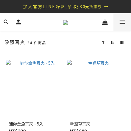
盛夏祭典：全館滿1000折100，滿2000贈『自粘式多功能包巾』
加 入 官 方 L I N E 好 友 , 領 取$ 3 0元折扣券   →
盛夏祭典：全館滿1000折100，滿2000贈『自粘式多功能包巾』
矽膠耳夾
24 件商品
套
用
篩
選
(0/20)
價格
(NT$)
~
迷你金魚耳夾 - 5入
幸運草耳夾