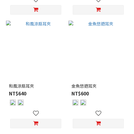
(4)
玫
瑰
金
(3)
灰
色
(2)
粉
色
(2)
和風涼扇耳夾
金魚悠遊耳夾
藍
NT$640
NT$600
色
(2)
看
更
多