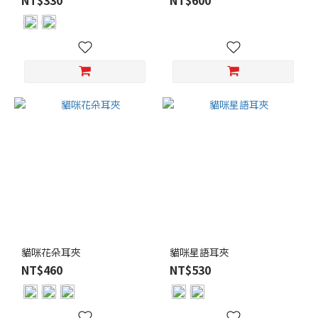
NT$330
NT$600
顏
色
紅
色
(5)
金
色
(5)
銀
色
(5)
黑
色
貓咪花朵耳夾
貓咪星語耳夾
(5)
NT$460
NT$530
白
色