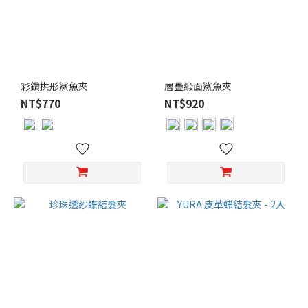
彩鑽拱形鯊魚夾
層疊緞面鯊魚夾
NT$770
NT$920