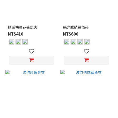
透感扶桑花鯊魚夾
絲光蝶結鯊魚夾
NT$410
NT$600