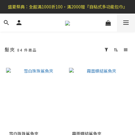
盛夏祭典：全館滿1000折100，滿2000贈『自粘式多功能包巾』
盛夏祭典：全館滿1000折100，滿2000贈『自粘式多功能包巾』
滿699郵局免運費，滿990便利商店免運
加 入 官 方 L I N E 好 友 , 領 取$ 3 0元折扣券   →
盛夏祭典：全館滿1000折100，滿2000贈『自粘式多功能包巾』
髮夾
84 件商品
套
用
篩
選
(0/20)
價格
(NT$)
~
雪白珠珠鯊魚夾
霧面蝶結鯊魚夾