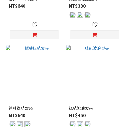
NT$640
NT$330
顏
色
黑
色
(26)
粉
色
(24)
象
牙
白
(22)
白
透紗蝶結髮夾
蝶結波浪髮夾
色
NT$640
NT$460
(16)