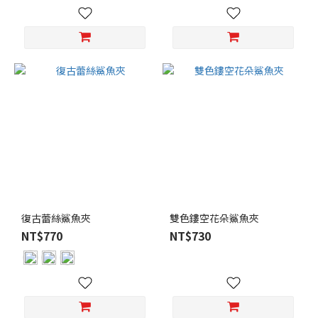
灰
色
(14)
藍
色
(12)
棕
色
(10)
銀
色
(9)
復古蕾絲鯊魚夾
雙色鏤空花朵鯊魚夾
金
NT$770
NT$730
色
(8)
看
更
多