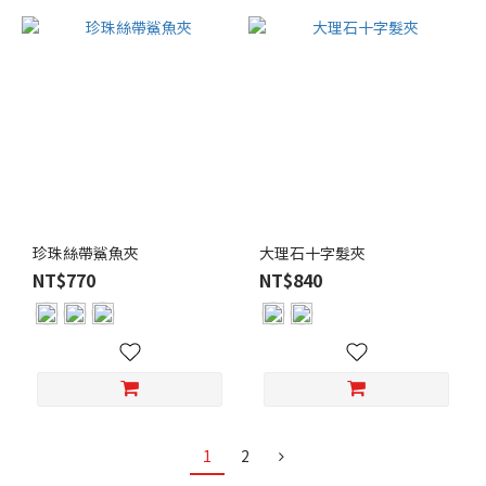
珍珠絲帶鯊魚夾
大理石十字髮夾
NT$770
NT$840
1
2