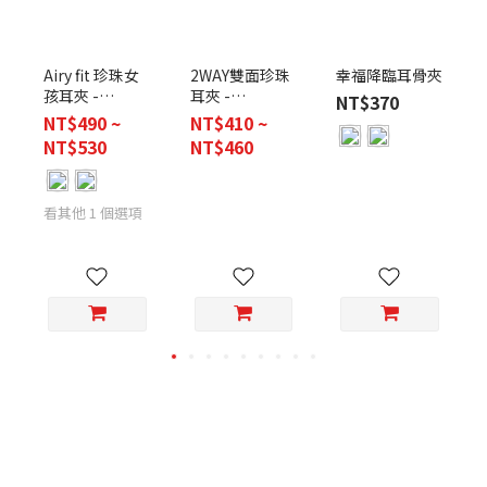
2WAY雙面珍珠
幸福降臨耳骨夾
Airy fit 珍珠女
耳夾 -
孩耳夾 -
NT$370
6mm&8mm
4mm&6mm&8mm
NT$410 ~
NT$490 ~
NT$460
NT$530
看其他 1 個選項