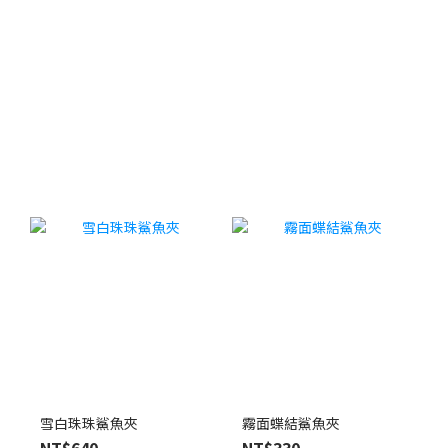
雪白珠珠鯊魚夾
霧面蝶結鯊魚夾
NT$640
NT$330