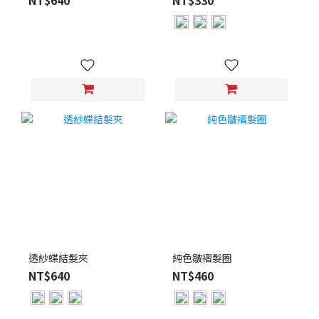
透紗蝶結髮夾
純色皺褶髮圈
NT$640
NT$460