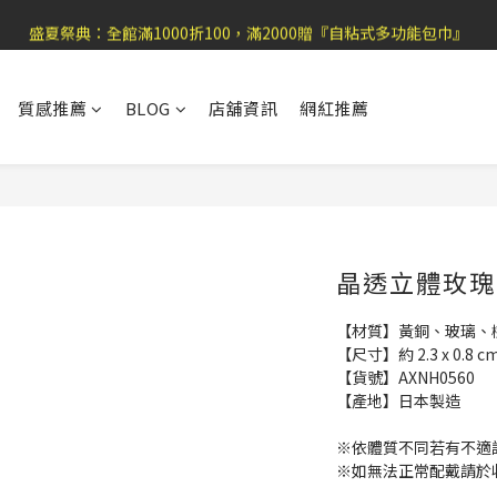
盛夏祭典：全館滿1000折100，滿2000贈『自粘式多功能包巾』
盛夏祭典：全館滿1000折100，滿2000贈『自粘式多功能包巾』
滿699郵局免運費，滿990便利商店免運
質感推薦
BLOG
店舖資訊
網紅推薦
加 入 官 方 L I N E 好 友 , 領 取$ 3 0元折扣券   →
盛夏祭典：全館滿1000折100，滿2000贈『自粘式多功能包巾』
晶透立體玫瑰
【材質】黃銅、玻璃、
【尺寸】約 2.3 x 0.8 c
【貨號】AXNH0560
【產地】日本製造
※依體質不同若有不適
※如無法正常配戴請於