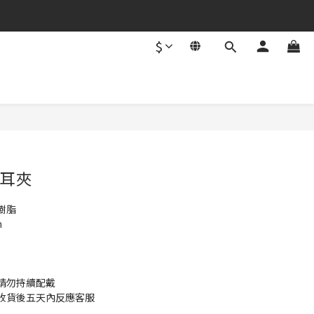
$
立即購買
耳夾
樹脂
m
請勿持續配戴 
收貨後五天內反應客服