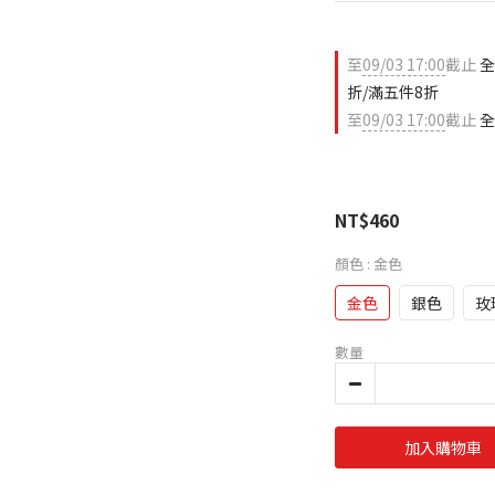
至
09/03 17:00
截止
全
折/滿五件8折
至
09/03 17:00
截止
全
NT$460
顏色
: 金色
金色
銀色
玫
數量
加入購物車