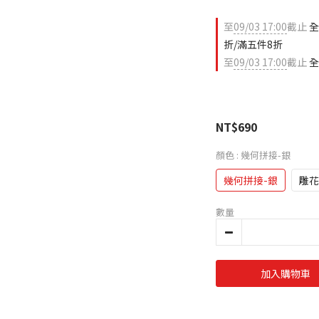
至
09/03 17:00
截止
全
折/滿五件8折
至
09/03 17:00
截止
全
NT$690
顏色
: 幾何拼接-銀
幾何拼接-銀
雕花
數量
加入購物車