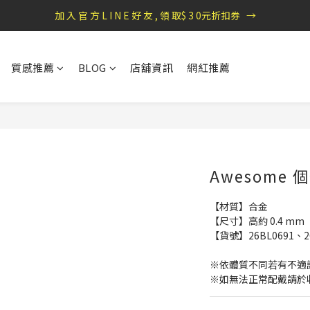
盛夏祭典：全館滿1000折100，滿2000贈『自粘式多功能包巾』
盛夏祭典：全館滿1000折100，滿2000贈『自粘式多功能包巾』
質感推薦
BLOG
店舖資訊
網紅推薦
Awesome
【材質】合金
【尺寸】高約 0.4 mm
【貨號】26BL0691、26
※依體質不同若有不適
※如無法正常配戴請於