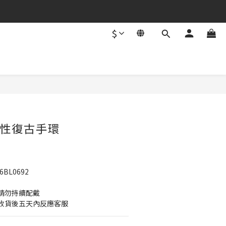
$
立即購買
 個性復古手環
BL0692
請勿持續配戴 
收貨後五天內反應客服