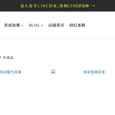
盛夏祭典：全館滿1000折100，滿2000贈『自粘式多功能包巾』
加 入 官 方 L I N E 好 友 , 領 取$ 3 0元折扣券   →
盛夏祭典：全館滿1000折100，滿2000贈『自粘式多功能包巾』
質感推薦
BLOG
店舖資訊
網紅推薦
7 件商品