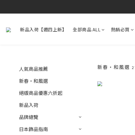
新品入荷【週四上新】
全部商品 ALL
熱銷必買
新春・和風選
2
人氣商品推薦
新春・和風選
絕版商品優惠六折起
新品入荷
品牌總覽
日本飾品指南