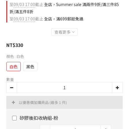
至
09/03 17:00
截止
全店，Summer sale 滿兩件9折/滿三件85
折/滿五件8折
至
09/03 17:00
截止
全店，滿699郵局免運
查看更多
NT$330
顏色
: 白色
白色
黑色
數量
以優惠價加購商品
(最多 1 件)
矽膠後扣收納組-粉