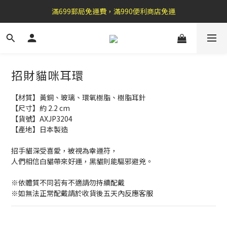
盛夏祭典：全館滿1000折100，滿2000贈『自粘式多功能包巾』
滿699郵局免運費，滿990便利商店免運
加 入 官 方 L I N E 好 友 , 領 取$ 3 0元折扣券   →
盛夏祭典：全館滿1000折100，滿2000贈『自粘式多功能包巾』
招財貓咪耳環
【材質】黃銅、玻璃、環氧樹脂、樹脂耳針
【尺寸】約 2.2 cm
【貨號】AXJP3204
【產地】日本製造
招手貓深受喜愛，被視為幸運符，
人們相信白貓帶來好運，黑貓則能驅邪避兇。
※依體質不同若有不適請勿持續配戴 
※如無法正常配戴請於收貨後五天內反應客服