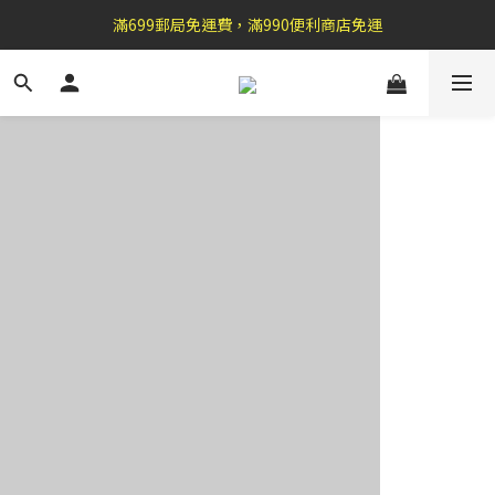
滿699郵局免運費，滿990便利商店免運
盛夏祭典：全館滿1000折100，滿2000贈『自粘式多功能包巾』
加 入 官 方 L I N E 好 友 , 領 取$ 3 0元折扣券   →
盛夏祭典：全館滿1000折100，滿2000贈『自粘式多功能包巾』