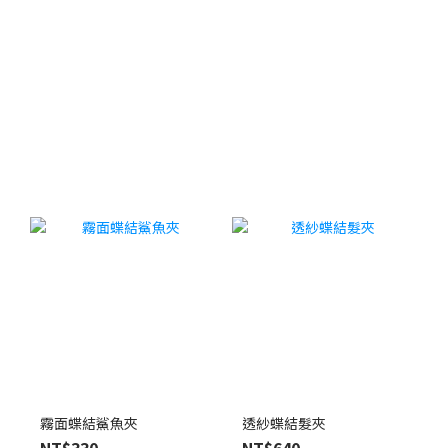
霧面蝶結鯊魚夾
透紗蝶結髮夾
NT$330
NT$640