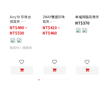
2WAY雙面珍珠
幸福降臨耳骨夾
Airy fit 珍珠女
耳夾 -
孩耳夾 -
NT$370
6mm&8mm
4mm&6mm&8mm
NT$410 ~
NT$490 ~
NT$460
NT$530
看其他 1 個選項