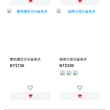
雙色鏤空花朵鯊魚夾
緞帶大理石鯊魚夾
NT$730
NT$530