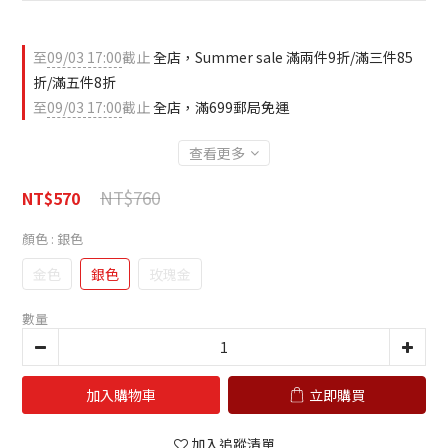
至
09/03 17:00
截止
全店，Summer sale 滿兩件9折/滿三件85
折/滿五件8折
至
09/03 17:00
截止
全店，滿699郵局免運
查看更多
NT$760
NT$570
顏色
: 銀色
金色
銀色
玫瑰金
數量
加入購物車
立即購買
加入追蹤清單