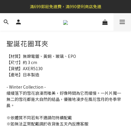
盛夏祭典：全館滿1000折100，滿2000贈『自粘式多功能包巾』
滿699郵局免運費，滿990便利商店免運
加 入 官 方 L I N E 好 友 , 領 取$ 3 0元折扣券   →
盛夏祭典：全館滿1000折100，滿2000贈『自粘式多功能包巾』
聖誕花圈耳夾
【材質】無鎳電鍍、黃銅、玻璃、EPO
【尺寸】約 3 cm
【貨號】AXER5130
【產地】日本製造
- Winter Collection -
緩緩落下的雪花浪漫而唯美，好像時間為它而緩慢。一片片獨一
無二的雪花都是大自然的結晶，優雅地漫步在風花雪月的冬季早
晨。
※依體質不同若有不適請勿持續配戴 
※如無法正常配戴請於收貨後五天內反應客服