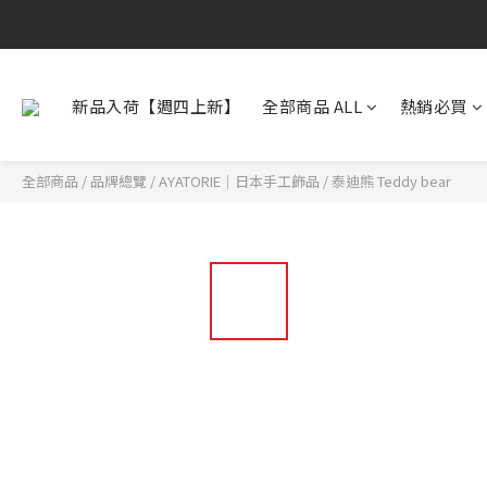
新品入荷【週四上新】
全部商品 ALL
熱銷必買
全部商品
/
品牌總覽
/
AYATORIE｜日本手工飾品
/
泰迪熊 Teddy bear