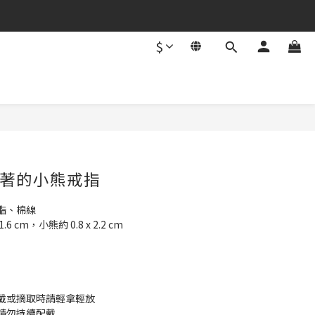
$
立即購買
著的小熊戒指
脂、棉線
cm，小熊約 0.8 x 2.2 cm
戴或摘取時請輕拿輕放
請勿持續配戴 