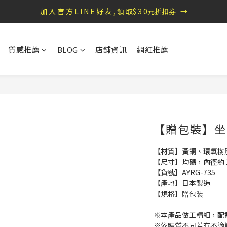
盛夏祭典：全館滿1000折100，滿2000贈『自粘式多功能包巾』
盛夏祭典：全館滿1000折100，滿2000贈『自粘式多功能包巾』
質感推薦
BLOG
店舖資訊
網紅推薦
【贈包裝】坐
【材質】黃銅、環氧樹
【尺寸】均碼，內徑約 1.6 
【貨號】AYRG-735
【產地】日本製造
【規格】贈包裝
※本產品做工精細，配
※依體質不同若有不適