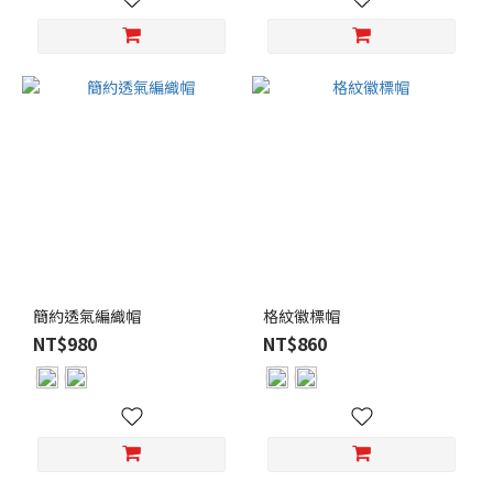
色
(2)
咖
啡
(1)
棕
色
(1)
橘
黃
(1)
簡約透氣編織帽
格紋徽標帽
深
NT$980
NT$860
藍
(1)
看
更
多