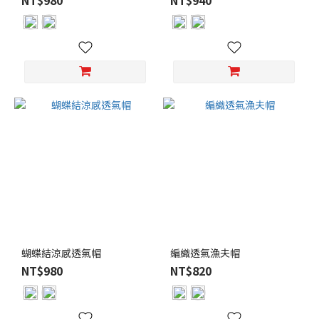
NT$980
NT$940
顏
色
米
色
(6)
象
牙
白
(5)
淺
米
(4)
黑
蝴蝶結涼感透氣帽
編織透氣漁夫帽
色
NT$980
NT$820
(4)
粉