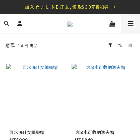
盛夏祭典：全館滿1000折100，滿2000贈『自粘式多功能包巾』
加 入 官 方 L I N E 好 友 , 領 取$ 3 0元折扣券   →
盛夏祭典：全館滿1000折100，滿2000贈『自粘式多功能包巾』
帽款
14 件商品
套
用
篩
選
(0/20)
價格
(NT$)
~
可水洗仕女編織帽
防潑水可收納漁夫帽