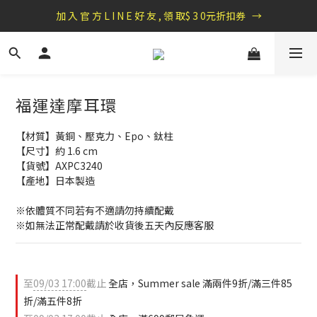
盛夏祭典：全館滿1000折100，滿2000贈『自粘式多功能包巾』
加 入 官 方 L I N E 好 友 , 領 取$ 3 0元折扣券   →
盛夏祭典：全館滿1000折100，滿2000贈『自粘式多功能包巾』
福運達摩耳環
【材質】黃銅、壓克力、Epo、鈦柱
【尺寸】約 1.6 cm
【貨號】AXPC3240
【產地】日本製造
※依體質不同若有不適請勿持續配戴 
※如無法正常配戴請於收貨後五天內反應客服
至
09/03 17:00
截止
全店，Summer sale 滿兩件9折/滿三件85
折/滿五件8折