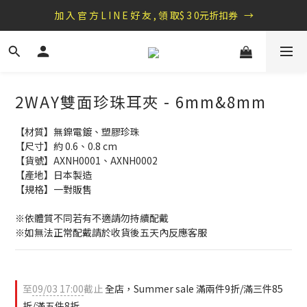
盛夏祭典：全館滿1000折100，滿2000贈『自粘式多功能包巾』
加 入 官 方 L I N E 好 友 , 領 取$ 3 0元折扣券   →
盛夏祭典：全館滿1000折100，滿2000贈『自粘式多功能包巾』
2WAY雙面珍珠耳夾 - 6mm&8mm
【材質】無鎳電鍍、塑膠珍珠
【尺寸】約 0.6、0.8 cm
【貨號】AXNH0001、AXNH0002
【產地】日本製造
【規格】一對販售
※依體質不同若有不適請勿持續配戴 
※如無法正常配戴請於收貨後五天內反應客服
至
09/03 17:00
截止
全店，Summer sale 滿兩件9折/滿三件85
折/滿五件8折