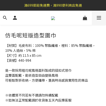
盛夏祭典：全館滿1000折100，滿2000贈『自粘式多功能包巾』
滿699郵局免運費，滿990便利商店免運
加 入 官 方 L I N E 好 友 , 領 取$ 3 0元折扣券   →
盛夏祭典：全館滿1000折100，滿2000贈『自粘式多功能包巾』
仿毛呢短版造型圍巾
【材質】毛皮布料：100% 聚酯纖維，裡料：85% 聚酯纖維，
10% 人造絲，5% 棉
【尺寸】約 11.5 x 85 cm
【貨號】440-994
是一款採用粗花呢風格面料製成的插扣式領巾
且雙面配戴，能依造型自由變換風格
可輕鬆對折收納，方便攜帶，兼具時尚感與實用性的單品
※依體質不同若有不適請勿持續配戴 
※如無法正常配戴請於收貨後五天內反應客服