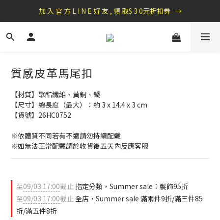
加 入 官 方 L I N E 好 友 , 領 取$ 3 0元折扣券   →
盛夏祭典：全館滿1000折100，滿2000贈『自粘式多功能包巾』
盛夏祭典：全館滿1000折100，滿2000贈『自粘式多功能包巾』
質感皮革馬尾扣
【材質】聚酯纖維、黃銅、鐵
【尺寸】總長度（最大）：約 3 x 14.4 x 3 cm
【貨號】26HC0752
※依體質不同若有不適請勿持續配戴 
※如無法正常配戴請於收貨後五天內反應客服
至
09/03 17:00
截止
指定分類，Summer sale：髮飾95折
至
09/03 17:00
截止
全店，Summer sale 滿兩件9折/滿三件85
折/滿五件8折