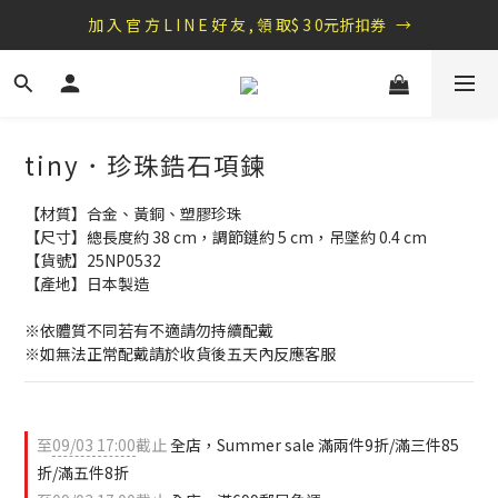
盛夏祭典：全館滿1000折100，滿2000贈『自粘式多功能包巾』
加 入 官 方 L I N E 好 友 , 領 取$ 3 0元折扣券   →
盛夏祭典：全館滿1000折100，滿2000贈『自粘式多功能包巾』
tiny．珍珠鋯石項鍊
【材質】合金、黃銅、塑膠珍珠
【尺寸】總長度約 38 cm，調節鏈約 5 cm，吊墜約 0.4 cm
【貨號】25NP0532
【產地】日本製造
※依體質不同若有不適請勿持續配戴
※如無法正常配戴請於收貨後五天內反應客服
至
09/03 17:00
截止
全店，Summer sale 滿兩件9折/滿三件85
折/滿五件8折