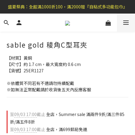
盛夏祭典：全館滿1000折100，滿2000贈『自粘式多功能包巾』
盛夏祭典：全館滿1000折100，滿2000贈『自粘式多功能包巾』
滿699郵局免運費，滿990便利商店免運
加 入 官 方 L I N E 好 友 , 領 取$ 3 0元折扣券   →
sable gold 稜角C型耳夾
盛夏祭典：全館滿1000折100，滿2000贈『自粘式多功能包巾』
【材質】黃銅
【尺寸】約 1.7 cm，最大寬度約 0.6 cm
【貨號】25ER1127
※依體質不同若有不適請勿持續配戴 
※如無法正常配戴請於收貨後五天內反應客服
至
09/03 17:00
截止
全店，Summer sale 滿兩件9折/滿三件85
折/滿五件8折
至
09/03 17:00
截止
全店，滿699郵局免運