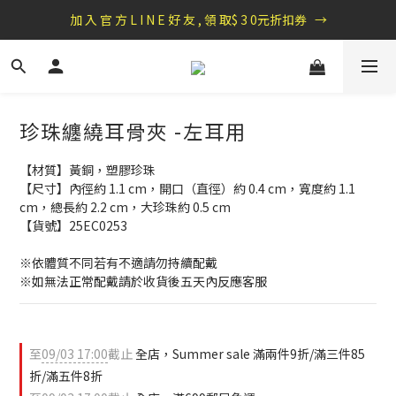
盛夏祭典：全館滿1000折100，滿2000贈『自粘式多功能包巾』
加 入 官 方 L I N E 好 友 , 領 取$ 3 0元折扣券   →
盛夏祭典：全館滿1000折100，滿2000贈『自粘式多功能包巾』
珍珠纏繞耳骨夾 -左耳用
【材質】黃銅，塑膠珍珠
【尺寸】內徑約 1.1 cm，開口（直徑）約 0.4 cm，寬度約 1.1 
cm，總長約 2.2 cm，大珍珠約 0.5 cm
【貨號】25EC0253
※依體質不同若有不適請勿持續配戴 
※如無法正常配戴請於收貨後五天內反應客服
至
09/03 17:00
截止
全店，Summer sale 滿兩件9折/滿三件85
折/滿五件8折