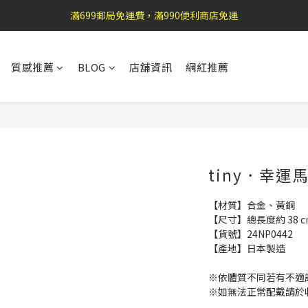
盛夏祭典：全館滿1000折100，滿2000贈『自粘式多功能包巾』
滿699郵局免運費，滿990便利商店免運
加 入 官 方 L I N E 好 友 , 領 取$ 3 0元折扣券   →
質感推薦
BLOG
店舖資訊
網紅推薦
盛夏祭典：全館滿1000折100，滿2000贈『自粘式多功能包巾』
tiny．幸運
【材質】合金、黃銅
【尺寸】總長度約 38 cm
【貨號】24NP0442
【產地】日本製造
※依體質不同若有不適
※如無法正常配戴請於