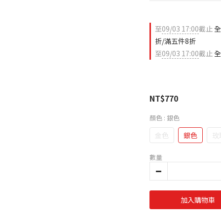
至
09/03 17:00
截止
全
折/滿五件8折
至
09/03 17:00
截止
全
NT$770
顏色
: 銀色
金色
銀色
玫
數量
加入購物車