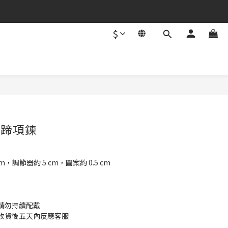
$
立即購買
馬蹄項鍊
，調節器約 5 cm，圖案約 0.5 cm
請勿持續配戴 
收貨後五天內反應客服