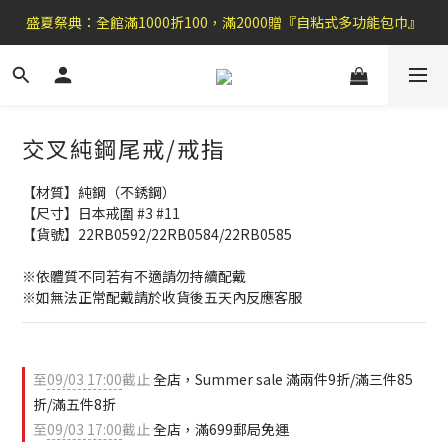
盛夏祭典：全館滿1000折100，滿2000贈『自粘式多功能包巾』
盛夏祭典：全館滿1000折100，滿2000贈『自粘式多功能包巾』
滿699郵局免運費，滿990便利商店免運
加 入 官 方 L I N E 好 友 , 領 取$ 3 0元折扣券   →
交叉純鋼尾戒/戒指
盛夏祭典：全館滿1000折100，滿2000贈『自粘式多功能包巾』
【材質】純鋼（不銹鋼）
【尺寸】日本戒圍 #3 #11
【貨號】22RB0592/22RB0584/22RB0585
※依體質不同若有不適請勿持續配戴 
※如無法正常配戴請於收貨後五天內反應客服
至
09/03 17:00
截止
全店，Summer sale 滿兩件9折/滿三件85
折/滿五件8折
至
09/03 17:00
截止
全店，滿699郵局免運