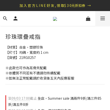
盛夏祭典：全館滿1000折100，滿2000贈『自粘式多功能包巾』
加 入 官 方 L I N E 好 友 , 領 取$ 3 0元折扣券   →
盛夏祭典：全館滿1000折100，滿2000贈『自粘式多功能包巾』
珍珠環疊戒指
【材質】合金，塑膠珍珠
【尺寸】均碼，寬度約 1 cm
【貨號】21RG0257
※此款也可作為耳骨夾配戴
※依體質不同若有不適請勿持續配戴 
※如無法正常配戴請於收貨後五天內反應客服
至
09/03 17:00
截止
全店，Summer sale 滿兩件9折/滿三件85
折/滿五件8折