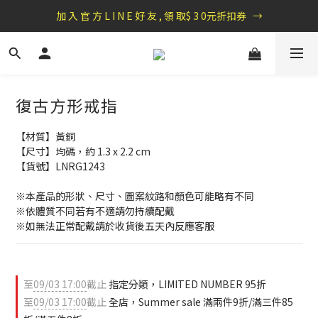
盛夏祭典：全館滿1000折100，滿2000贈『自粘式多功能包巾』
加 入 官 方 L I N E 好 友 , 領 取$ 3 0元折扣券   →
盛夏祭典：全館滿1000折100，滿2000贈『自粘式多功能包巾』
復古方形戒指
【材質】黃銅
【尺寸】均碼，約 1.3 x 2.2 cm
【貨號】LNRG1243
※本產品的形狀、尺寸、圖案紋路和顏色可能略有不同
※依體質不同若有不適請勿持續配戴 
※如無法正常配戴請於收貨後五天內反應客服
至
09/03 17:00
截止
指定分類，LIMITED NUMBER 95折
至
09/03 17:00
截止
全店，Summer sale 滿兩件9折/滿三件85