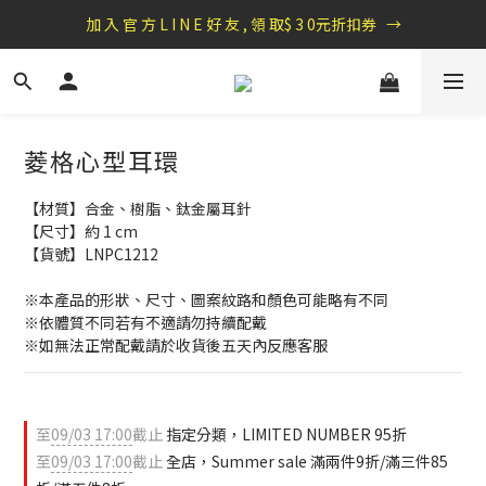
盛夏祭典：全館滿1000折100，滿2000贈『自粘式多功能包巾』
加 入 官 方 L I N E 好 友 , 領 取$ 3 0元折扣券   →
盛夏祭典：全館滿1000折100，滿2000贈『自粘式多功能包巾』
菱格心型耳環
【材質】合金、樹脂、鈦金屬耳針
【尺寸】約 1 cm
【貨號】LNPC1212
※本產品的形狀、尺寸、圖案紋路和顏色可能略有不同
※依體質不同若有不適請勿持續配戴 
※如無法正常配戴請於收貨後五天內反應客服
至
09/03 17:00
截止
指定分類，LIMITED NUMBER 95折
至
09/03 17:00
截止
全店，Summer sale 滿兩件9折/滿三件85