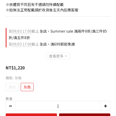
※依體質不同若有不適請勿持續配戴 
※如無法正常配戴請於收貨後五天內反應客服
至
09/03 17:00
截止
全店，Summer sale 滿兩件9折/滿三件85
折/滿五件8折
至
09/03 17:00
截止
全店，滿699郵局免運
查看更多
NT$1,220
顏色
: 灰色
黑色
灰色
數量