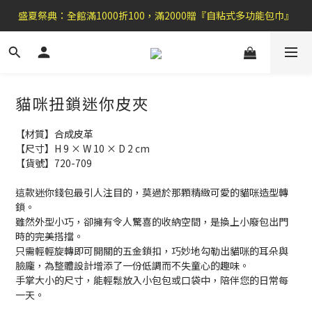
盛夏祭典：全館滿1000折100，滿2000贈『自粘式多功能包巾』
盛夏祭典：全館滿1000折100，滿2000贈『自粘式多功能包巾』
滿699郵局免運費，滿990便利商店免運
加 入 官 方 L I N E 好 友 , 領 取$ 3 0元折扣券   →
貓咪扭鎖迷你皮夾
盛夏祭典：全館滿1000折100，滿2000贈『自粘式多功能包巾』
【材質】合成皮革
【尺寸】H 9 × W 10 × D 2 cm
【貨號】720-709
這款迷你錢包最引人注目的，莫過於那顆精緻可愛的貓咪造型轉
鎖。 
雖然外型小巧，卻擁有令人驚喜的收納空間，是換上小廢包出門
時的完美搭擋。 
只需輕輕旋轉即可開關的五金鎖扣，巧妙地勾勒出貓咪的耳朵與
臉龐，為整體設計增添了一份低調而不失童心的趣味。 
手掌大小的尺寸，能輕鬆放入小包包或口袋中，陪伴您的日常每
一天。