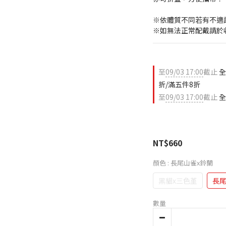
※依體質不同若有不適
※如無法正常配戴請於
至
09/03 17:00
截止
全
折/滿五件8折
至
09/03 17:00
截止
全
NT$660
顏色
: 長尾山雀x鈴蘭
黑貓x三色堇
長尾
數量