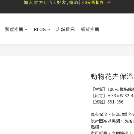
盛夏祭典：全館滿1000折100，滿2000贈『自粘式多功能包巾』
盛夏祭典：全館滿1000折100，滿2000贈『自粘式多功能包巾』
滿699郵局免運費，滿990便利商店免運
質感推薦
BLOG
店舖資訊
網紅推薦
加 入 官 方 L I N E 好 友 , 領 取$ 3 0元折扣券   →
盛夏祭典：全館滿1000折100，滿2000贈『自粘式多功能包巾』
動物花卉保溫
【材質】100% 聚酯纖
【尺寸】H 33 x W 32-
【貨號】651-356
具有保冷、保溫功能的
設計圖案以黑貓、長尾
點綴。
亦可折疊，方便攜帶！