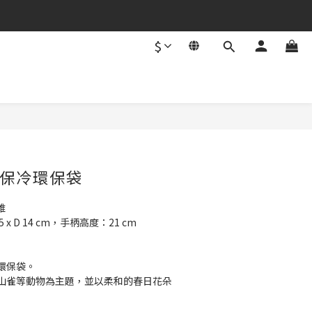
$
立即購買
保冷環保袋
維
45 x D 14 cm，手柄高度：21 cm
環保袋。
山雀等動物為主題，並以柔和的春日花朵