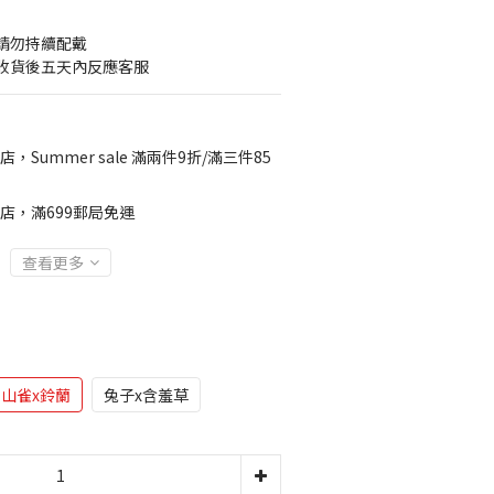
請勿持續配戴 
收貨後五天內反應客服
店，Summer sale 滿兩件9折/滿三件85
店，滿699郵局免運
查看更多
山雀x鈴蘭
兔子x含羞草