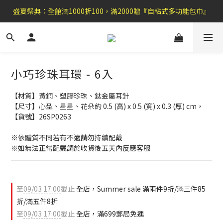
盛夏祭典：全館滿1000折100，滿2000贈『自粘式多功能包巾』
盛夏祭典：全館滿1000折100，滿2000贈『自粘式多功能包巾』
滿699郵局免運費，滿990便利商店免運
加 入 官 方 L I N E 好 友 , 領 取$ 3 0元折扣券   →
小巧珍珠耳環 - 6入
盛夏祭典：全館滿1000折100，滿2000贈『自粘式多功能包巾』
【材質】黃銅、塑膠珍珠、鈦金屬耳針
【尺寸】心型、星星、花朵約 0.5 (高) x 0.5 (寬) x 0.3 (厚) cm，
【貨號】26SP0263
※依體質不同若有不適請勿持續配戴
※如無法正常配戴請於收貨後五天內反應客服
至
09/03 17:00
截止
全店，Summer sale 滿兩件9折/滿三件85
折/滿五件8折
至
09/03 17:00
截止
全店，滿699郵局免運