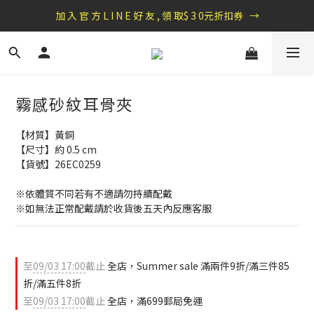
盛夏祭典：全館滿1000折100，滿2000贈『自粘式多功能包巾』
加 入 官 方 L I N E 好 友 , 領 取$ 3 0元折扣券   →
盛夏祭典：全館滿1000折100，滿2000贈『自粘式多功能包巾』
霧感砂紋耳骨夾
【材質】黃銅
【尺寸】約 0.5 cm
【貨號】26EC0259
※依體質不同若有不適請勿持續配戴 
※如無法正常配戴請於收貨後五天內反應客服
至
09/03 17:00
截止
全店，Summer sale 滿兩件9折/滿三件85
折/滿五件8折
至
09/03 17:00
截止
全店，滿699郵局免運