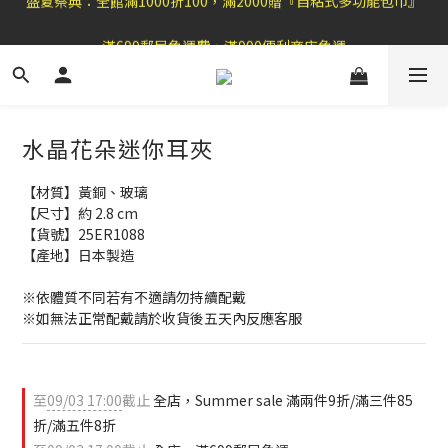
盛夏祭典：全館滿1000折100，滿2000贈『自粘式多功能包巾』
滿699郵局免運費，滿990便利商店免運
加 入 官 方 L I N E 好 友 , 領 取$ 3 0元折扣券   →
盛夏祭典：全館滿1000折100，滿2000贈『自粘式多功能包巾』
水晶花朵迷你耳夾
【材質】黃銅、玻璃
【尺寸】約 2.8 cm
【貨號】25ER1088
【產地】日本製造
※依體質不同若有不適請勿持續配戴 
※如無法正常配戴請於收貨後五天內反應客服
至
09/03 17:00
截止
全店，Summer sale 滿兩件9折/滿三件85
折/滿五件8折