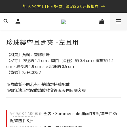
盛夏祭典：全館滿1000折100，滿2000贈『自粘式多功能包巾』
加 入 官 方 L I N E 好 友 , 領 取$ 3 0元折扣券   →
盛夏祭典：全館滿1000折100，滿2000贈『自粘式多功能包巾』
珍珠鏤空耳骨夾 -左耳用
【材質】黃銅，塑膠珍珠
【尺寸】內徑約 1.1 cm，開口（直徑）約 0.4 cm，寬度約 1.1 
cm，總長約 1.9 cm，大珍珠約 0.5 cm
【貨號】25EC0252
※依體質不同若有不適請勿持續配戴 
※如無法正常配戴請於收貨後五天內反應客服
至
09/03 17:00
截止
全店，Summer sale 滿兩件9折/滿三件85
折/滿五件8折