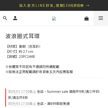
盛夏祭典：全館滿1000折100，滿2000贈『自粘式多功能包巾』
加 入 官 方 L I N E 好 友 , 領 取$ 3 0元折扣券   →
盛夏祭典：全館滿1000折100，滿2000贈『自粘式多功能包巾』
波浪圈式耳環
【材質】黃銅（含耳針）
【尺寸】約 2.7 cm
【貨號】23PC1448
※依體質不同若有不適請勿持續配戴
※如無法正常配戴請於收貨後五天內反應客服
至
09/03 17:00
截止
全店，Summer sale 滿兩件9折/滿三件85
折/滿五件8折
至
09/03 17:00
截止
全店，滿699郵局免運