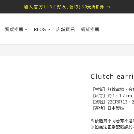
加 入 官 方 L I N E 好 友 , 領 取$ 3 0元折扣券   →
盛夏祭典：全館滿1000折100，滿2000贈『自粘式多功能包巾』
盛夏祭典：全館滿1000折100，滿2000贈『自粘式多功能包巾』
質感推薦
BLOG
店舖資訊
網紅推薦
Clutch ea
【材質】無鎳電鍍、合
【尺寸】約 1、1.2 cm
【貨號】22ER0713、26
【產地】日本製造
※依體質不同若有不適
※如無法正常配戴請於