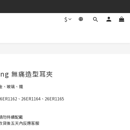
$
立即購買
rring 無痛造型耳夾
金、玻璃、鐵
ER1162、26ER1164、26ER1165
請勿持續配戴 
收貨後五天內反應客服