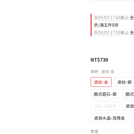
至
09/03 17:00
截止
全
折/滿五件8折
至
09/03 17:00
截止
全
NT$730
顏色
: 波紋-金
波紋-金
波紋-銀
圈式鋯石-銀
圈式
扭紋-玫瑰金
波浪
波浪水晶-玫瑰金
數量