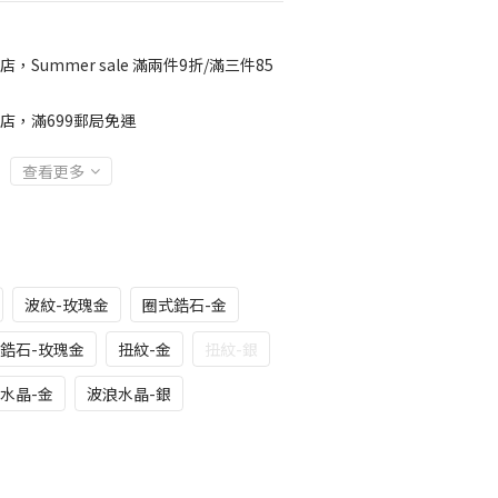
店，Summer sale 滿兩件9折/滿三件85
店，滿699郵局免運
查看更多
波紋-玫瑰金
圈式鋯石-金
鋯石-玫瑰金
扭紋-金
扭紋-銀
水晶-金
波浪水晶-銀