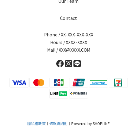
Our Team
Contact
Phone / XX-XXX-XXX-XXX
Hours / XXXX-XXXX
Mail / XXX@XXXX.COM
隱私權政策
｜
條款與細則
｜Powered by SHOPLINE