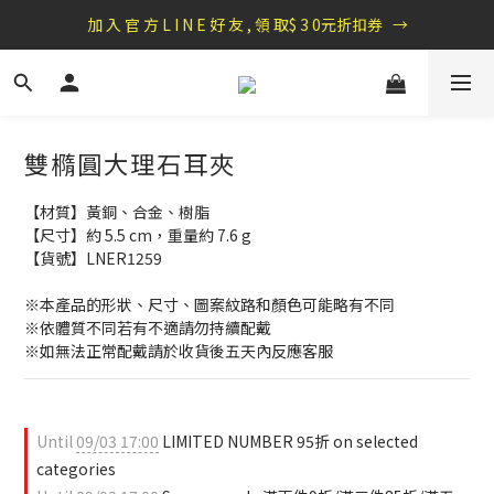
盛夏祭典：全館滿1000折100，滿2000贈『自粘式多功能包巾』
加 入 官 方 L I N E 好 友 , 領 取$ 3 0元折扣券   →
盛夏祭典：全館滿1000折100，滿2000贈『自粘式多功能包巾』
雙橢圓大理石耳夾
【材質】黃銅、合金、樹脂
【尺寸】約 5.5 cm，重量約 7.6 g
【貨號】LNER1259
※本產品的形狀、尺寸、圖案紋路和顏色可能略有不同
※依體質不同若有不適請勿持續配戴 
※如無法正常配戴請於收貨後五天內反應客服
Until
09/03 17:00
LIMITED NUMBER 95折 on selected
categories