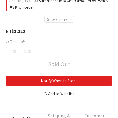
Until
09/03 17:00
Summer sale 滿兩件9折/滿三件85折/滿五
件8折 on order
Show more
NT$1,220
カラー
: 白色
白色
黑色
Sold Out
Notify When in Stock
Add to Wishlist
Shipping &
Customer