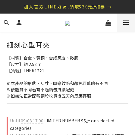
盛夏祭典：全館滿1000折100，滿2000贈『自粘式多功能包巾』
加 入 官 方 L I N E 好 友 , 領 取$ 3 0元折扣券   →
盛夏祭典：全館滿1000折100，滿2000贈『自粘式多功能包巾』
細刻心型耳夾
【材質】合金、黃銅、合成麂皮、矽膠
【尺寸】約 2.5 cm
【貨號】LNER1221
※本產品的形狀、尺寸、圖案紋路和顏色可能略有不同
※依體質不同若有不適請勿持續配戴 
※如無法正常配戴請於收貨後五天內反應客服
Until
09/03 17:00
LIMITED NUMBER 95折 on selected
categories