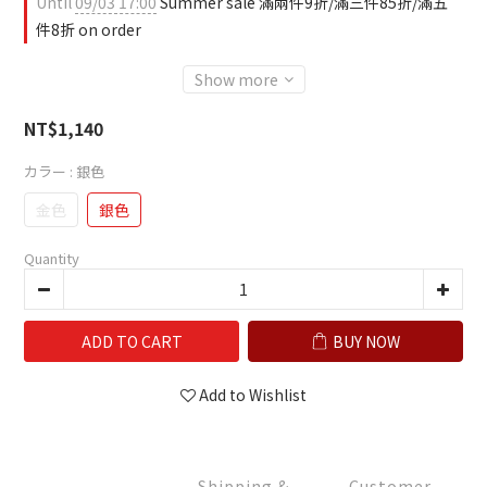
Until
09/03 17:00
Summer sale 滿兩件9折/滿三件85折/滿五
件8折 on order
Show more
NT$1,140
カラー
: 銀色
金色
銀色
Quantity
ADD TO CART
BUY NOW
Add to Wishlist
Shipping &
Customer