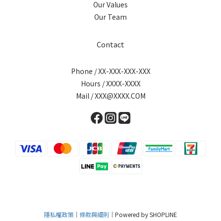
Our Values
Our Team
Contact
Phone / XX-XXX-XXX-XXX
Hours / XXXX-XXXX
Mail / XXX@XXXX.COM
隱私權政策
｜
條款與細則
｜Powered by SHOPLINE