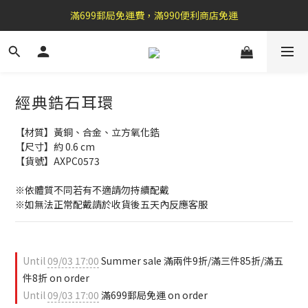
盛夏祭典：全館滿1000折100，滿2000贈『自粘式多功能包巾』
滿699郵局免運費，滿990便利商店免運
加 入 官 方 L I N E 好 友 , 領 取$ 3 0元折扣券   →
盛夏祭典：全館滿1000折100，滿2000贈『自粘式多功能包巾』
經典鋯石耳環
【材質】黃銅、合金、立方氧化鋯
【尺寸】約 0.6 cm
【貨號】AXPC0573
※依體質不同若有不適請勿持續配戴
※如無法正常配戴請於收貨後五天內反應客服
Until
09/03 17:00
Summer sale 滿兩件9折/滿三件85折/滿五
件8折 on order
Until
09/03 17:00
滿699郵局免運 on order