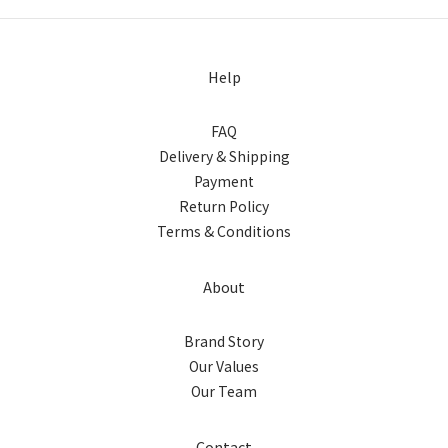
齊，然後將頭頂上半部的頭髮分出來，先用橡皮筋固定，再夾上
隱形效果佳。 ② 矽膠材質
抓夾即可。這個造型可以快速營造出柔和的日系風格，你也可以
敏者配戴。 ③ 因矽膠耳夾無
選擇在髮尾利用電棒捲製造一些微捲的效果，以增加髮型的立體
人。 
Help
感。 2. 淡雅低盤髮+造型小抓夾低盤髮是一款典雅且實用的髮
力扳開
型，適合各種場合。首先，將頭髮梳理整齊並束成低馬尾，然後
꒱:+*①
FAQ
將馬尾部分的頭髮盤成一個簡單的盤髮，用鯊魚夾固定好。為了
顯，通
Delivery & Shipping
增添自然感，可以在盤髮的邊緣輕輕拉鬆一些髮束，讓髮型看起
微鬆
Payment
來不那麼拘謹。這種髮型可以搭配一款柔和的妝容，展現出優雅
無痛
Return Policy
的日系風格。 3. 全盤髮+大鯊魚夾全盤髮是一款非常適合日常
適！
Terms & Conditions
的日系髮型，搭配上大鯊魚夾既可愛又不失隨性。首先，將頭髮
種款式推薦
全部盤起，髮量較多的話可先用橡皮筋固定，再使用鯊魚夾將盤
挑選
髮固定好，並輕輕地調整形狀。這種髮型適合各種場合，無論是
脫落，
About
上班還是逛街，都能輕鬆展現出迷人的日系風格。 簡約的日系
Airy fit 以溫和低敏的精緻金屬配件搭配矽膠耳
髮型搭配不同造型的鯊魚夾，不僅能夠迅速完成髮型打理，還能
幅增
Brand Story
夠增添時尚風格。無論是追求優雅、可愛還是隨性，這些髮型都
系列絕對不會出錯～ 
Our Values
能幫助你輕鬆展現迷人的日系風格。只需幾分鐘，你就能以最輕
計，
Our Team
鬆的方式，完成既實用又時尚的日系髮型，迎接每一天的挑戰。
少配
◎ 耳
Contact