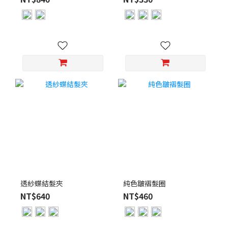
透紗蝶結髮夾
純色皺褶髮圈
NT$640
NT$460