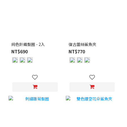
純色針織髮圈 - 2入
復古蕾絲鯊魚夾
NT$690
NT$770