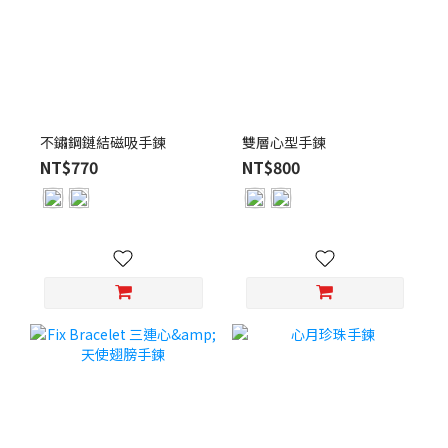
不鏽鋼鏈結磁吸手鍊
雙層心型手鍊
NT$770
NT$800