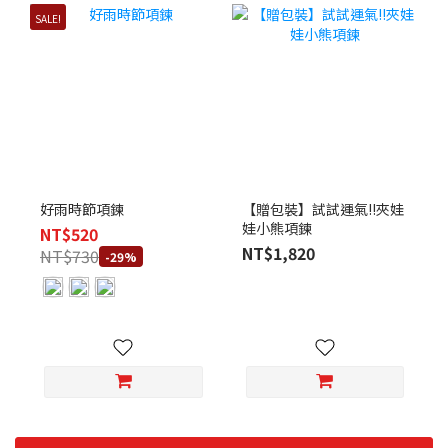
SALE!
好雨時節項鍊
【贈包裝】試試運氣!!夾娃
娃小熊項鍊
NT$520
NT$1,820
NT$730
-29%