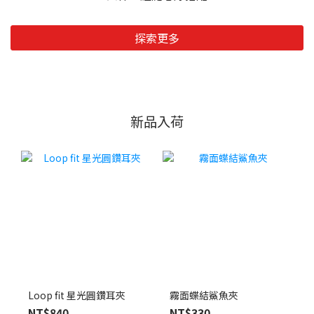
探索更多
新品入荷
Loop fit 星光圓鑽耳夾
霧面蝶結鯊魚夾
NT$840
NT$330