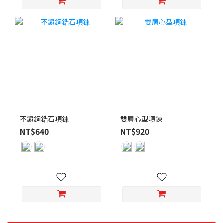
不鏽鋼鋯石項鍊
雙層心型項鍊
NT$640
NT$920