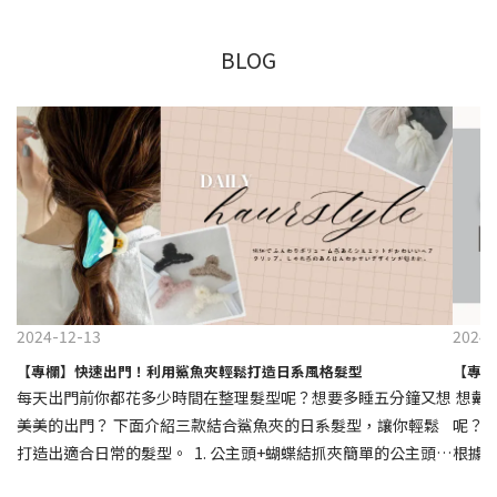
BLOG
2024-12-13
2024-
【專欄】快速出門！利用鯊魚夾輕鬆打造日系風格髮型
【專欄
每天出門前你都花多少時間在整理髮型呢？想要多睡五分鐘又想
想戴
美美的出門？ 下面介紹三款結合鯊魚夾的日系髮型，讓你輕鬆
呢？
打造出適合日常的髮型。 1. 公主頭+蝴蝶結抓夾簡單的公主頭只
根據耳
要搭配造型偏大的抓夾即可快速完成造型！首先，將頭髮梳理整
膠耳夾