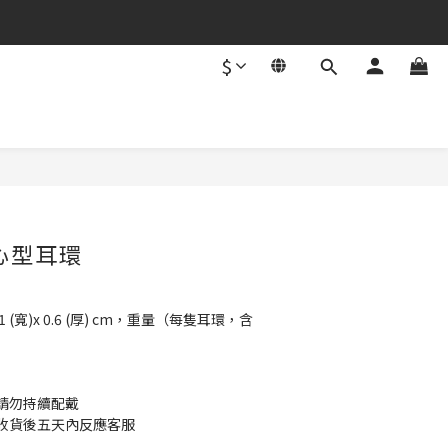
$
BUY NOW
d 心型耳環
3.1 (寬)x 0.6 (厚) cm，重量（每隻耳環，含
請勿持續配戴
收貨後五天內反應客服