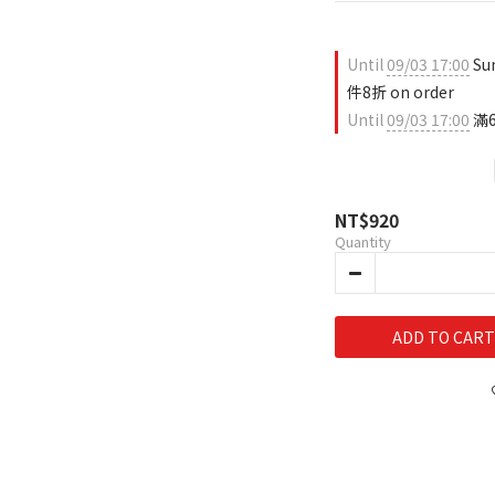
Until
09/03 17:00
Su
件8折 on order
Until
09/03 17:00
滿6
NT$920
Quantity
ADD TO CART