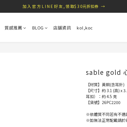
加 入 官 方 L I N E 好 友 , 領 取$ 3 0元折扣券   →
盛夏祭典：全館滿1000折100，滿2000贈『自粘式多功能包巾』
盛夏祭典：全館滿1000折100，滿2000贈『自粘式多功能包巾』
質感推薦
BLOG
店舖資訊
kol,koc
sable gol
【材質】黃銅(含耳針)
【尺寸】約 3.1 (高) x 
耳扣）：約 4.5 克
【貨號】26PC2200
※依體質不同若有不適
※如無法正常配戴請於