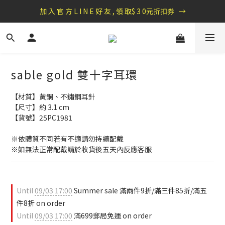
盛夏祭典：全館滿1000折100，滿2000贈『自粘式多功能包巾』
加 入 官 方 L I N E 好 友 , 領 取$ 3 0元折扣券   →
盛夏祭典：全館滿1000折100，滿2000贈『自粘式多功能包巾』
sable gold 雙十字耳環
【材質】黃銅、不鏽鋼耳針
【尺寸】約 3.1 cm
【貨號】25PC1981
※依體質不同若有不適請勿持續配戴 
※如無法正常配戴請於收貨後五天內反應客服
Until
09/03 17:00
Summer sale 滿兩件9折/滿三件85折/滿五
件8折 on order
Until
09/03 17:00
滿699郵局免運 on order