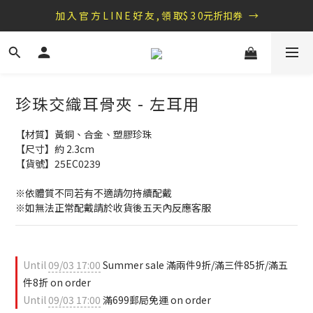
盛夏祭典：全館滿1000折100，滿2000贈『自粘式多功能包巾』
加 入 官 方 L I N E 好 友 , 領 取$ 3 0元折扣券   →
盛夏祭典：全館滿1000折100，滿2000贈『自粘式多功能包巾』
珍珠交織耳骨夾 - 左耳用
【材質】黃銅、合金、塑膠珍珠
【尺寸】約 2.3cm
【貨號】25EC0239
※依體質不同若有不適請勿持續配戴 
※如無法正常配戴請於收貨後五天內反應客服
Until
09/03 17:00
Summer sale 滿兩件9折/滿三件85折/滿五
件8折 on order
Until
09/03 17:00
滿699郵局免運 on order