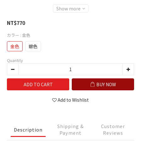
Show more
NT$770
カラー
: 金色
金色
銀色
Quantity
ADD TO CART
BUY NOW
Add to Wishlist
Shipping &
Customer
Description
Payment
Reviews