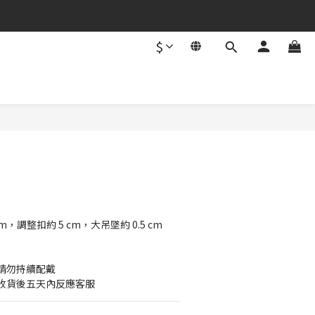
$
BUY NOW
m，調整扣約 5 cm，大吊墜約 0.5 cm
請勿持續配戴
收貨後五天內反應客服