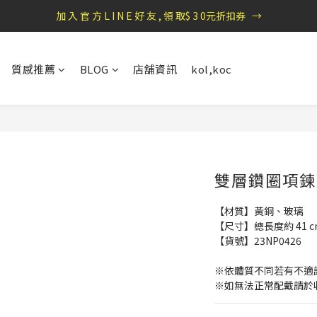
加 入 官 方 L I N E 好 友 , 領 取$ 3 0元折扣券   →
盛夏祭典：全館滿1000折100，滿2000贈『自粘式多功能包巾』
盛夏祭典：全館滿1000折100，滿2000贈『自粘式多功能包巾』
質感推薦
BLOG
店舖資訊
kol,koc
雙層鑽圈項鍊
【材質】黃銅、玻璃
【尺寸】總長度約 41 c
【貨號】23NP0426
※依體質不同若有不適
※如無法正常配戴請於