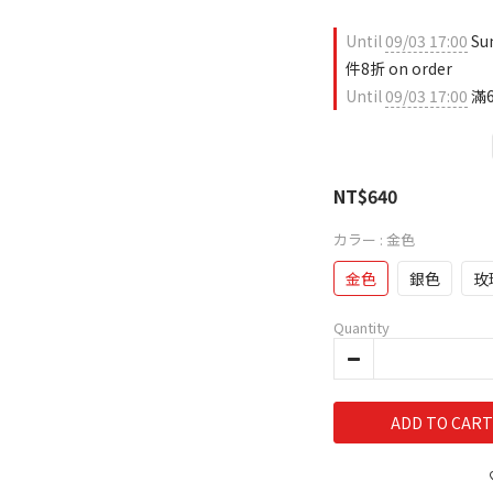
Until
09/03 17:00
Su
件8折 on order
Until
09/03 17:00
滿6
NT$640
カラー
: 金色
金色
銀色
玫
Quantity
ADD TO CART