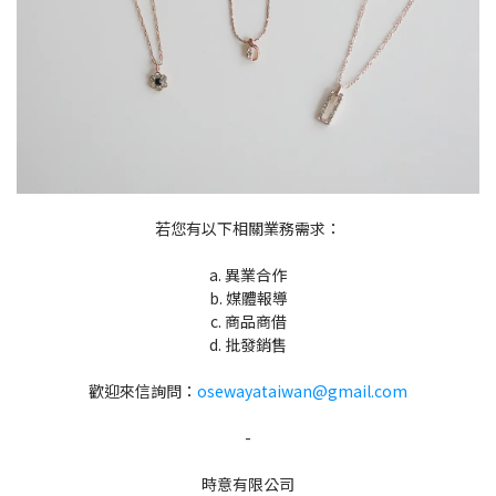
若您有以下
相關業務
需求：
a. 異業合作
b. 媒體報導
c. 商品商借
d. 批發銷售
歡迎來信詢問：
osewayataiwan@gmail.com
-
時意有限公司