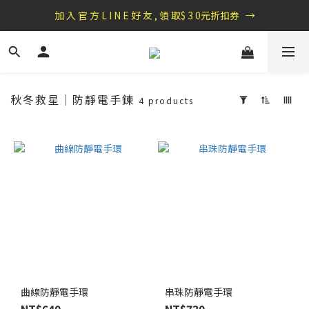
盛夏祭典：全館滿1000折100，滿2000贈『自粘式多功能包巾』
加 入 官 方 L I N E 好 友 , 領 取$ 3 0元折扣券   →
盛夏祭典：全館滿1000折100，滿2000贈『自粘式多功能包巾』
秋冬救星｜防靜電手鍊
4 products
Apply
Filter
(0/20)
Price
Range
(NT$)
~
曲線防靜電手環
串珠防靜電手環