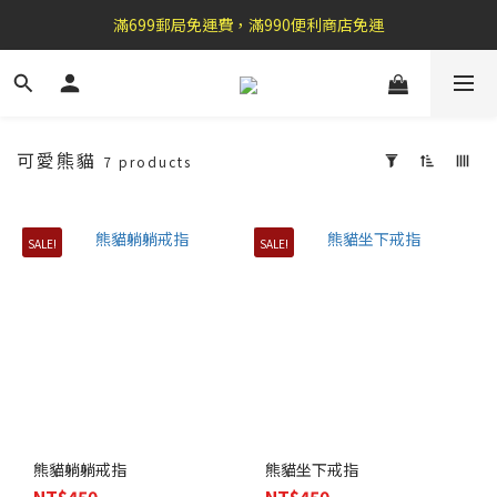
盛夏祭典：全館滿1000折100，滿2000贈『自粘式多功能包巾』
滿699郵局免運費，滿990便利商店免運
加 入 官 方 L I N E 好 友 , 領 取$ 3 0元折扣券   →
盛夏祭典：全館滿1000折100，滿2000贈『自粘式多功能包巾』
可愛熊貓
7 products
Apply
Filter
(0/20)
SALE!
SALE!
Price
Range
(NT$)
~
熊貓躺躺戒指
熊貓坐下戒指